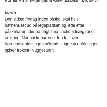
Børnene må meget gerne være udklædt, hvis de vil.
Marts
Den sidste fredag inden påske, skal hele
børnehuset ud på legepladsen og lede efter
påskeharen, der har lagt små chokoladeæg rundt
omkring. Når påskeharen er fundet laver
børnehaveafdelingen bålmad, vuggestueafdelingen
spiser frokost i vuggestuen.