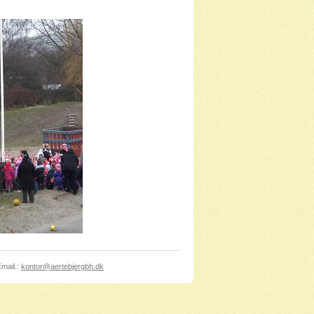
mail.:
kontor@aertebjergbh.dk