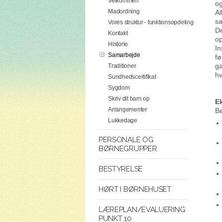
Velkommen
og
Madordning
Al
sa
Vores struktur - funktionsopdeling
De
Kontakt
op
Historie
In
Samarbejde
fø
ga
Traditioner
hv
Sundhedscertifikat
Sygdom
Skriv dit barn op
E
Arrangementer
Bø
Lukkedage
PERSONALE OG
BØRNEGRUPPER
BESTYRELSE
HØRT I BØRNEHUSET
LÆREPLAN/EVALUERING
PUNKT 10