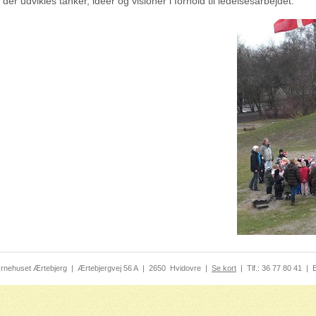
der udvikles tanker, ideer og visioner i forhold til ledelsesarbejdet.
rnehuset Ærtebjerg
|
Ærtebjergvej 56 A
|
2650
Hvidovre
|
Se kort
|
Tlf.:
36 77 80 41
|
E