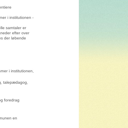
entiere
er i institutionen -
lle samtaler er
åneder efter over
es der løbende
er i institutionen,
og, talepædagog,
og foredrag
mmunen en