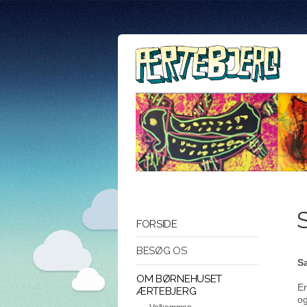
FORSIDE
BESØG OS
S
OM BØRNEHUSET
En
ÆRTEBJERG
og