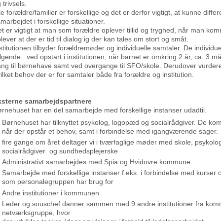
 trivsels.
le forældre/familier er forskellige og det er derfor vigtigt, at kunne differ
marbejdet i forskellige situationer.
t er vigtigt at man som forældre oplever tillid og tryghed, når man komm
lever at der er tid til dialog ig der kan tales om stort og småt.
stitutionen tilbyder forældremøder og individuelle samtaler. De individue
lgende: ved opstart i institutionen, når barnet er omkring 2 år, ca. 3 m
ng til børnehave samt ved overgange til SFO/skole. Derudover vurder
ilket behov der er for samtaler både fra forældre og institution.
ksterne samarbejdspartnere
rnehuset har en del samarbejde med forskellige instanser udadtil.
Børnehuset har tilknyttet psykolog, logopæd og socialrådgiver. De komm
når der opstår et behov, samt i forbindelse med igangværende sager.
fire gange om året deltager vi i tværfaglige møder med skole, psykol
socialrådgiver og sundhedsplejerske
Administrativt samarbejdes med Spia og Hvidovre kommune.
Samarbejde med forskellige instanser f.eks. i forbindelse med kurser 
som personalegruppen har brug for
Andre institutioner i kommunen
Leder og souschef danner sammen med 9 andre institutioner fra ko
netværksgruppe, hvor